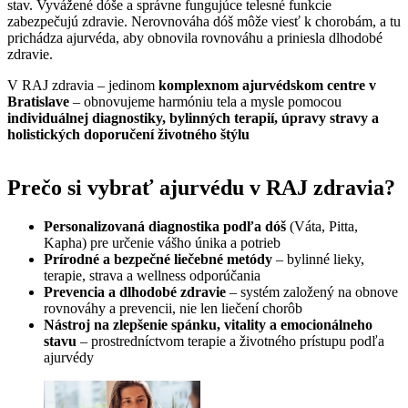
stav. Vyvážené dóše a správne fungujúce telesné funkcie
zabezpečujú zdravie. Nerovnováha dóš môže viesť k chorobám, a tu
prichádza ajurvéda, aby obnovila rovnováhu a priniesla dlhodobé
zdravie.
V RAJ zdravia – jedinom
komplexnom ajurvédskom centre v
Bratislave
– obnovujeme harmóniu tela a mysle pomocou
individuálnej diagnostiky, bylinných terapií, úpravy stravy a
holistických doporučení životného štýlu
Prečo si vybrať ajurvédu v RAJ zdravia?
Personalizovaná diagnostika podľa dóš
(Váta, Pitta,
Kapha) pre určenie vášho únika a potrieb
Prírodné a bezpečné liečebné metódy
– bylinné lieky,
terapie, strava a wellness odporúčania
Prevencia a dlhodobé zdravie
– systém založený na obnove
rovnováhy a prevencii, nie len liečení chorôb
Nástroj na zlepšenie spánku, vitality a emocionálneho
stavu
– prostredníctvom terapie a životného prístupu podľa
ajurvédy