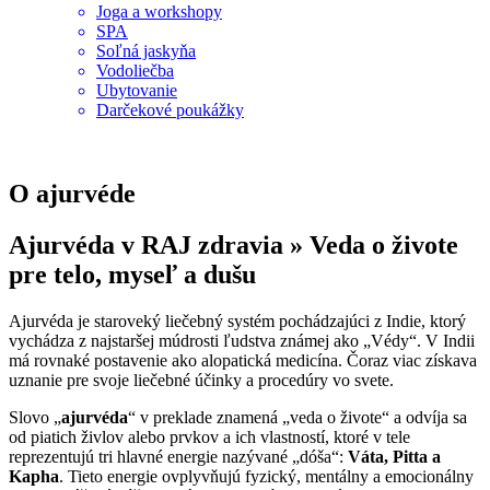
Joga a workshopy
SPA
Soľná jaskyňa
Vodoliečba
Ubytovanie
Darčekové poukážky
O ajurvéde
Ajurvéda v
RAJ
zdravia » Veda o živote
pre telo, myseľ a dušu
Ajurvéda je staroveký liečebný systém pochádzajúci z Indie, ktorý
vychádza z najstaršej múdrosti ľudstva známej ako „Védy“. V Indii
má rovnaké postavenie ako alopatická medicína. Čoraz viac získava
uznanie pre svoje liečebné účinky a procedúry vo svete.
Slovo „
ajurvéda
“ v preklade znamená „veda o živote“ a odvíja sa
od piatich živlov alebo prvkov a ich vlastností, ktoré v tele
reprezentujú tri hlavné energie nazývané „dóša“:
Váta, Pitta a
Kapha
. Tieto energie ovplyvňujú fyzický, mentálny a emocionálny