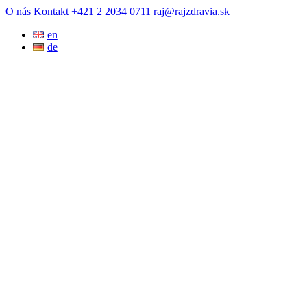
Prejsť
O nás
Kontakt
+421 2 2034 0711
raj@rajzdravia.sk
na
en
obsah
de