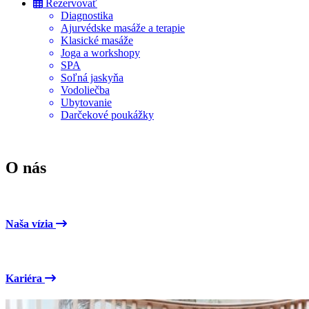
Rezervovať
Diagnostika
Ajurvédske masáže a terapie
Klasické masáže
Joga a workshopy
SPA
Soľná jaskyňa
Vodoliečba
Ubytovanie
Darčekové poukážky
O nás
Naša vízia
Kariéra