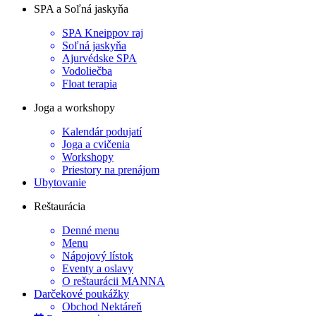
SPA a Soľná jaskyňa
SPA Kneippov raj
Soľná jaskyňa
Ajurvédske SPA
Vodoliečba
Float terapia
Joga a workshopy
Kalendár podujatí
Joga a cvičenia
Workshopy
Priestory na prenájom
Ubytovanie
Reštaurácia
Denné menu
Menu
Nápojový lístok
Eventy a oslavy
O reštaurácii MANNA
Darčekové poukážky
Obchod Nektáreň