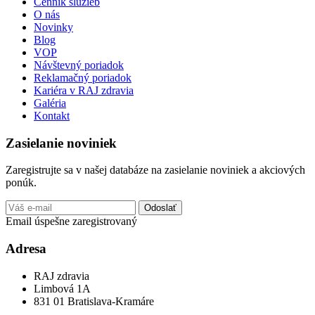
Cenník služieb
O nás
Novinky
Blog
VOP
Návštevný poriadok
Reklamačný poriadok
Kariéra v RAJ zdravia
Galéria
Kontakt
Zasielanie noviniek
Zaregistrujte sa v našej databáze na zasielanie noviniek a akciových
ponúk.
Odoslať
Email úspešne zaregistrovaný
Adresa
RAJ zdravia
Limbová 1A
831 01 Bratislava-Kramáre