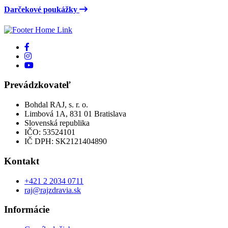
Darčekové poukážky
Prevádzkovateľ
Bohdal RAJ, s. r. o.
Limbová 1A, 831 01 Bratislava
Slovenská republika
IČO: 53524101
IČ DPH: SK2121404890
Kontakt
+421 2 2034 0711
raj@rajzdravia.sk
Informácie