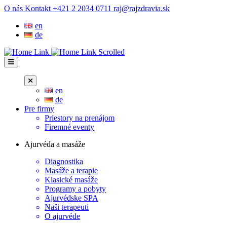
Prejsť
O nás
Kontakt
+421 2 2034 0711
raj@rajzdravia.sk
na
en
obsah
de
en
de
Pre firmy
Priestory na prenájom
Firemné eventy
Ajurvéda a masáže
Diagnostika
Masáže a terapie
Klasické masáže
Programy a pobyty
Ajurvédske SPA
Naši terapeuti
O ajurvéde