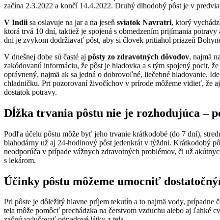
začína 2.3.2022 a končí 14.4.2022. Druhý dlhodobý pôst je v predvi
V Indii
sa oslavuje na jar a na jeseň
sviatok Navratri
, ktorý vychádz
ktorá trvá 10 dní, taktiež je spojená s obmedzením prijímania potravy
dni je zvykom dodržiavať pôst, aby si človek pritiahol priazeň Bohyne
V dnešnej dobe sú časté aj
pôsty zo zdravotných dôvodov
, najmä n
zakódovanú informáciu, že pôst je hladovka a s tým spojený pocit, že
oprávnený, najmä ak sa jedná o dobrovoľné, liečebné hladovanie. Ide 
chladničku. Pri pozorovaní živočíchov v prírode môžeme vidieť, že aj
dostatok potravy.
Dĺžka trvania pôstu nie je rozhodujúca – 
Podľa účelu pôstu môže byť jeho trvanie krátkodobé (do 7 dní), stred
blahodárny už aj 24-hodinový pôst jedenkrát v týždni. Krátkodobý pô
neodporúča v prípade vážnych zdravotných problémov, či už akútnych
s lekárom.
Účinky pôstu môžeme umocniť dostatočný
Pri pôste je dôležitý hlavne príjem tekutín a to najmä vody, prípadn
tela môže pomôcť prechádzka na čerstvom vzduchu alebo aj ľahké cvi
začnú vylučovať odpadové látky z tela.