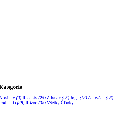
Kategorie
Novinky
(9)
Recepty
(25)
Zdravie
(25)
Joga
(13)
Ajurvéda
(28)
Podujatia
(38)
Rôzne
(38)
Všetky Články