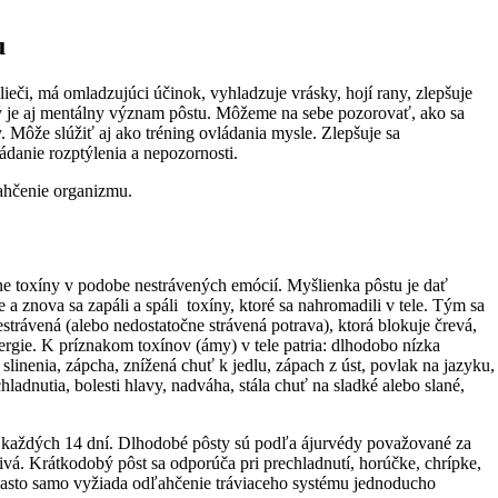
u
ieči, má omladzujúci účinok, vyhladzuje vrásky, hojí rany, zlepšuje
vý je aj mentálny význam pôstu. Môžeme na sebe pozorovať, ako sa
Môže slúžiť aj ako tréning ovládania mysle. Zlepšuje sa
ádanie rozptýlenia a nepozornosti.
ahčenie organizmu.
lne toxíny v podobe nestrávených emócií. Myšlienka pôstu je dať
 a znova sa zapáli a spáli toxíny, ktoré sa nahromadili v tele. Tým sa
estrávená (alebo nedostatočne strávená potrava), ktorá blokuje črevá,
ergie. K príznakom toxínov (ámy) v tele patria: dlhodobo nízka
slinenia, zápcha, znížená chuť k jedlu, zápach z úst, povlak na jazyku,
ladnutia, bolesti hlavy, nadváha, stála chuť na sladké alebo slané,
 každých 14 dní. Dlhodobé pôsty sú podľa ájurvédy považované za
á. Krátkodobý pôst sa odporúča pri prechladnutí, horúčke, chrípke,
lo často samo vyžiada odľahčenie tráviaceho systému jednoducho