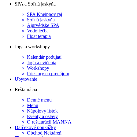
SPA a Soľná jaskyňa
SPA Kneippov raj
Soľná jaskyňa
Ajurvédske SPA
Vodoliečba
Float terapia
Joga a workshopy
Kalendár podujatí
Joga a cvičenia
Workshopy
Priestory na prenájom
Ubytovanie
Reštaurácia
Denné menu
Menu
Nápojový lístok
Eventy a oslavy
O reštaurácii MANNA
Darčekové poukážky
Obchod Nektáreň