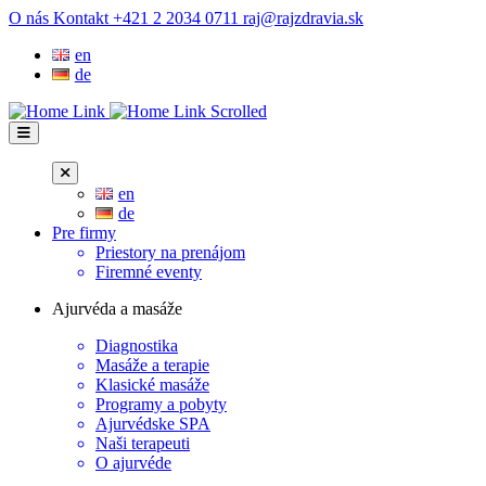
Prejsť
O nás
Kontakt
+421 2 2034 0711
raj@rajzdravia.sk
na
en
obsah
de
en
de
Pre firmy
Priestory na prenájom
Firemné eventy
Ajurvéda a masáže
Diagnostika
Masáže a terapie
Klasické masáže
Programy a pobyty
Ajurvédske SPA
Naši terapeuti
O ajurvéde