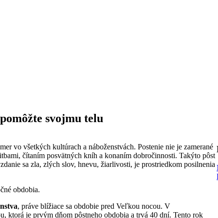
a pomôžte svojmu telu
mer vo všetkých kultúrach a náboženstvách. Postenie nie je zamerané
dlitbami, čítaním posvätných kníh a konaním dobročinnosti. Takýto pôst
anie sa zla, zlých slov, hnevu, žiarlivosti, je prostriedkom posilnenia
ročné obdobia.
anstva
, práve blížiace sa obdobie pred Veľkou nocou. V
u, ktorá je prvým dňom pôstneho obdobia a trvá 40 dní. Tento rok