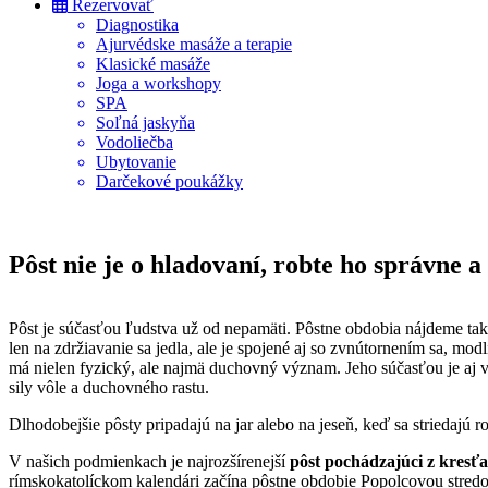
Rezervovať
Diagnostika
Ajurvédske masáže a terapie
Klasické masáže
Joga a workshopy
SPA
Soľná jaskyňa
Vodoliečba
Ubytovanie
Darčekové poukážky
Pôst nie je o hladovaní, robte ho správne 
Pôst je súčasťou ľudstva už od nepamäti. Pôstne obdobia nájdeme tak
len na zdržiavanie sa jedla, ale je spojené aj so zvnútornením sa, mo
má nielen fyzický, ale najmä duchovný význam. Jeho súčasťou je aj vzd
sily vôle a duchovného rastu.
Dlhodobejšie pôsty pripadajú na jar alebo na jeseň, keď sa striedajú 
V našich podmienkach je najrozšírenejší
pôst pochádzajúci z kresť
rímskokatolíckom kalendári začína pôstne obdobie Popolcovou stredo