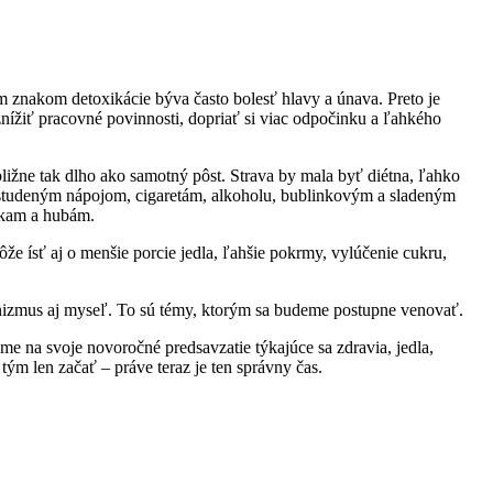
ým znakom detoxikácie býva často bolesť hlavy a únava. Preto je
 znížiť pracovné povinnosti, dopriať si viac odpočinku a ľahkého
bližne tak dlho ako samotný pôst. Strava by mala byť diétna, ľahko
m, studeným nápojom, cigaretám, alkoholu, bublinkovým a sladeným
kam a hubám.
e ísť aj o menšie porcie jedla, ľahšie pokrmy, vylúčenie cukru,
anizmus aj myseľ. To sú témy, ktorým sa budeme postupne venovať.
me na svoje novoročné predsavzatie týkajúce sa zdravia, jedla,
tým len začať – práve teraz je ten správny čas.