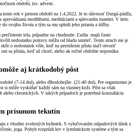
anočnom období, tzv. advent.
a tento rok v jarnom období na 1.4.2022. Je to slávnosť Durgá-púdža,
 a sprevádzaná modlitbami, meditáciami a spievaním mantier. V tieto
 do svojho života a tým sa mu splnili jeho priania a túžby.
a prečistenie tela, prípadne na chudnutie. Ľudia majú často
 kvôli nedostatku potravy môžu od hladu umrieť. Tento strach nie je
skôr o nedostatok vôle, keď na prerušenie pôstu stačí otvoriť
 oni sa pôstia, keď sú choré, alebo ak ročné obdobie neponúka
pomôže aj krátkodobý pôst
nodobé (7-14 dní), alebo dlhodobejšie (21-40 dní). Pre organizmus je
st si môže vyskúšať každý sám na vlastnej koži. Pôst sa však
 alebo chronických. V takých prípadoch je potrebná konzultácia
m prísunom tekutín
e čaju z vhodne zvolených byliniek. S vylučovaním odpadových látok z
čenie, joga. Pohyb rozprúdi krv v lymfatickom systéme a tým sa