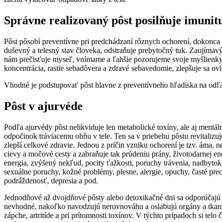
Správne realizovaný pôst posilňuje imunit
Pôst pôsobí preventívne pri predchádzaní rôznych ochorení, dokonca l
duševný a telesný stav človeka, odstraňuje prebytočný tuk. Zaujíma
nám prečisťuje myseľ, vnímame a ľahšie pozorujeme svoje myšlienky. 
koncentrácia, rastie sebadôvera a zdravé sebavedomie, zlepšuje sa ovl
Vhodné je podstupovať pôst hlavne z preventívneho hľadiska na odľ
Pôst v ajurvéde
Podľa ajurvédy pôst nelikviduje len metabolické toxíny, ale aj mentá
odpočinok tráviacemu ohňu v tele. Ten sa v priebehu pôstu revitalizuje
zlepší celkové zdravie. Jednou z príčin vzniku ochorení je tzv. áma, n
cievy a močové cesty a zabraňuje tak prúdeniu prány, životodarnej en
energia, zvýšený nekľud, pocity ťažkosti, poruchy trávenia, nadbytok 
sexuálne poruchy, kožné problémy, plesne, alergie, opuchy, časté prech
podráždenosť, depresia a pod.
Jednodňové až dvojdňové pôsty alebo detoxikačné dni sa odporúčajú
nevhodné, nakoľko navodzujú nerovnováhu a oslabujú orgány a tkaniv
zápche, artritíde a pri prítomnosti toxínov. V týchto prípadoch si te