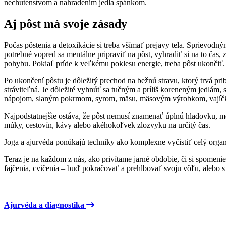
nechutenstvom a nahradením jedla spánkom.
Aj pôst má svoje zásady
Počas pôstenia a detoxikácie si treba všímať prejavy tela. Sprievodn
potrebné vopred sa mentálne pripraviť na pôst, vyhradiť si na to čas,
pohybu. Pokiaľ príde k veľkému poklesu energie, treba pôst ukončiť.
Po ukončení pôstu je dôležitý prechod na bežnú stravu, ktorý trvá pri
stráviteľná. Je dôležité vyhnúť sa tučným a príliš koreneným jedlá
nápojom, slaným pokrmom, syrom, mäsu, mäsovým výrobkom, vajíč
Najpodstatnejšie ostáva, že pôst nemusí znamenať úplnú hladovku, môž
múky, cestovín, kávy alebo akéhokoľvek zlozvyku na určitý čas.
Joga a ajurvéda ponúkajú techniky ako komplexne vyčistiť celý org
Teraz je na každom z nás, ako privítame jarné obdobie, či si spomenie
fajčenia, cvičenia – buď pokračovať a prehlbovať svoju vôľu, alebo s 
Ajurvéda a diagnostika