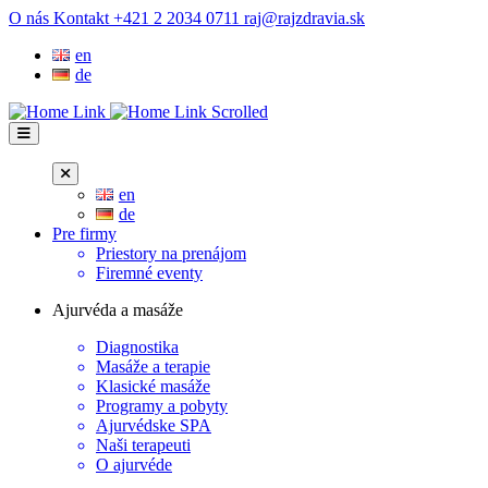
Prejsť
O nás
Kontakt
+421 2 2034 0711
raj@rajzdravia.sk
na
en
obsah
de
en
de
Pre firmy
Priestory na prenájom
Firemné eventy
Ajurvéda a masáže
Diagnostika
Masáže a terapie
Klasické masáže
Programy a pobyty
Ajurvédske SPA
Naši terapeuti
O ajurvéde