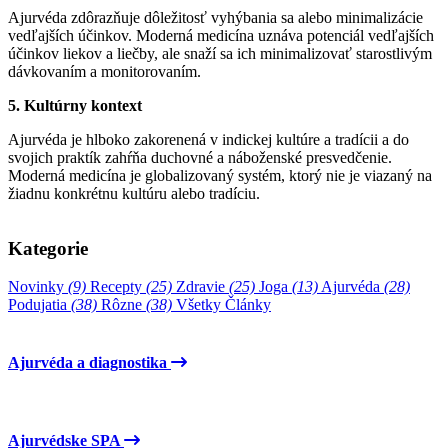
Ajurvéda zdôrazňuje dôležitosť vyhýbania sa alebo minimalizácie
vedľajších účinkov. Moderná medicína uznáva potenciál vedľajších
účinkov liekov a liečby, ale snaží sa ich minimalizovať starostlivým
dávkovaním a monitorovaním.
5. Kultúrny kontext
Ajurvéda je hlboko zakorenená v indickej kultúre a tradícii a do
svojich praktík zahŕňa duchovné a náboženské presvedčenie.
Moderná medicína je globalizovaný systém, ktorý nie je viazaný na
žiadnu konkrétnu kultúru alebo tradíciu.
Kategorie
Novinky
(9)
Recepty
(25)
Zdravie
(25)
Joga
(13)
Ajurvéda
(28)
Podujatia
(38)
Rôzne
(38)
Všetky Články
Ajurvéda a diagnostika
Ajurvédske SPA