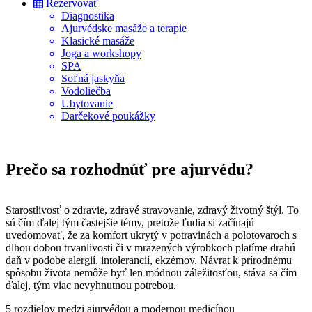
Rezervovať
Diagnostika
Ajurvédske masáže a terapie
Klasické masáže
Joga a workshopy
SPA
Soľná jaskyňa
Vodoliečba
Ubytovanie
Darčekové poukážky
Prečo sa rozhodnúť pre ajurvédu?
Starostlivosť o zdravie, zdravé stravovanie, zdravý životný štýl. To
sú čím ďalej tým častejšie témy, pretože ľudia si začínajú
uvedomovať, že za komfort ukrytý v potravinách a polotovaroch s
dlhou dobou trvanlivosti či v mrazených výrobkoch platíme drahú
daň v podobe alergií, intolerancií, ekzémov. Návrat k prírodnému
spôsobu života nemôže byť len módnou záležitosťou, stáva sa čím
ďalej, tým viac nevyhnutnou potrebou.
5 rozdielov medzi ajurvédou a modernou medicínou