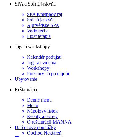
SPA a Soľná jaskyňa
SPA Kneippov raj
Soľná jaskyňa
Ajurvédske SPA
Vodoliečba
Float terapia
Joga a workshopy
Kalendár podujatí
Joga a cvičenia
Workshopy
Priestory na prenájom
Ubytovanie
Reštaurácia
Denné menu
Menu
Nápojový lístok
Eventy a oslavy
O reštaurácii MANNA
Darčekové poukážky
Obchod Nektáreň