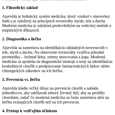
1. Filozofický základ
Ajurvéda je holistický systém medicíny, ktorý vznikol v starovekej
Indii a je založený na princípoch rovnováhy mysle, tela a ducha.
Moderná medicína je založená predovšetkým na vedeckej metóde a
empirických dôkazoch.
2. Diagnostika a liečba
Ajurvéda sa zameriava na identifikáciu základných nerovnováh v
tele, mysli a duchu. Na obnovenie rovnováhy využíva prírodné
prostriedky – bylinné lieky, zmeny stravovania a jogu. Moderná
medicína sa spolieha na diagnostické nástroje a testy na identifikáciu
konkrétnych chorôb a predpisovanie farmaceutických liekov alebo
chirurgických zákrokov na ich liečbu.
3. Prevencia vs. liečba
Ajurvéda kladie veľký dôraz na prevenciu chorôb a nabáda
jednotlivcov, aby udržiavali zdravý životný štýl, aby sa predišlo
chorobám, zatiaľ čo moderná medicína sa často zameriava skôr na
liečbu existujúcich chorôb než na ich prevenciu.
4. Prístup k vedľajším účinkom