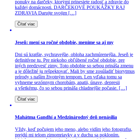
ponuky na darčeky, ktorými prinesiete radosť a zdravie do
každej domácnosti. DARČEKOVÉ POUKÁŽKY RAJ
ZDRAVIA Darujte svojim […]
Čítať viac
Jeseň: mení sa ročné obdobie, meníme sa aj my
Dni sú kratšie, sychravejšie, obloha zachmúrenejšia. Jeseň je
definitívne tu. Pre niekoho obľúbené ročné obdobie, pre
iných predzvesť zimy. Toto obdobie so sebou prináša zmenu
a je dôležité ju rešpektovať. Mali by sme zosúladiť biorytmus
prírody s naším životným tempom. Len vďaka tomu sa
vyhneme sezónnym chorobám, apatii, únave, depresii
a všetkému, čo so sebou prináša chladnejšie počasie. […]
Čítať viac
Mahátma Gandhí a Medzinárodný deň nenásilia
Vždy, keď počujem jeho meno, alebo vidím jeho fotografiu,
prejdú mi telom zimomriavky a v duchu sa pokloním.