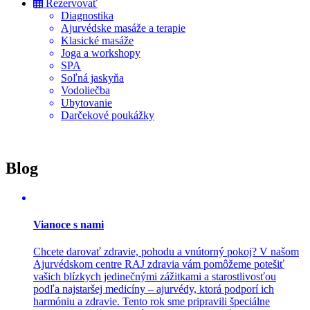
Rezervovať
Diagnostika
Ajurvédske masáže a terapie
Klasické masáže
Joga a workshopy
SPA
Soľná jaskyňa
Vodoliečba
Ubytovanie
Darčekové poukážky
Blog
Vianoce s nami
Chcete darovať zdravie, pohodu a vnútorný pokoj? V našom
Ajurvédskom centre RAJ zdravia vám pomôžeme potešiť
vašich blízkych jedinečnými zážitkami a starostlivosťou
podľa najstaršej medicíny – ajurvédy, ktorá podporí ich
harmóniu a zdravie. Tento rok sme pripravili špeciálne