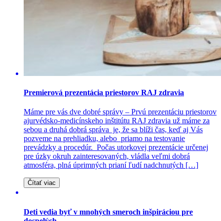
Premierová prezentácia priestorov RAJ zdravia
Máme pre vás dve dobré správy – Prvú prezentáciu priestorov
ajurvédsko-medicínskeho inštitútu RAJ zdravia už máme za
sebou a druhá dobrá správa je, že sa blíži čas, keď aj Vás
pozveme na prehliadku, alebo priamo na testovanie
prevádzky a procedúr. Počas utorkovej prezentácie určenej
pre úzky okruh zainteresovaných, vládla veľmi dobrá
atmosféra, plná úprimných prianí ľudí nadchnutých […]
Čítať viac
Deti vedia byť v mnohých smeroch inšpiráciou pre
dospelých