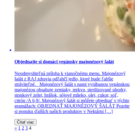
Objednajte si domáci vegánsky majonézový šalát
Neodmysliteľná príloha k vianočnému menu. Majonézový
šalát z RAJ zdravia odľahčí jedlo, ktoré bude ľahšie
stráviteľné. Majonézový šalát s nami vyrábanou vegánskou
majonézou obsahuje zemiaky, mrkvu, sterilizované uhorky,
stonkový zeler, hrášok, sójové mlieko, olej, cukor, soľ,
citrón /A 6,9/. Majonézový šalát si môžete objednať v týchto
gramážach: OBJEDNAŤ MAJONÉZOVÝ ŠALÁT Pozrite
si ponuku ďalších našich produktov v Nektárni […]
Čítať viac
«
1
2
3
4