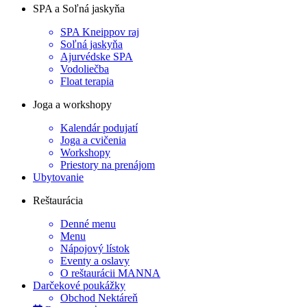
SPA a Soľná jaskyňa
SPA Kneippov raj
Soľná jaskyňa
Ajurvédske SPA
Vodoliečba
Float terapia
Joga a workshopy
Kalendár podujatí
Joga a cvičenia
Workshopy
Priestory na prenájom
Ubytovanie
Reštaurácia
Denné menu
Menu
Nápojový lístok
Eventy a oslavy
O reštaurácii MANNA
Darčekové poukážky
Obchod Nektáreň