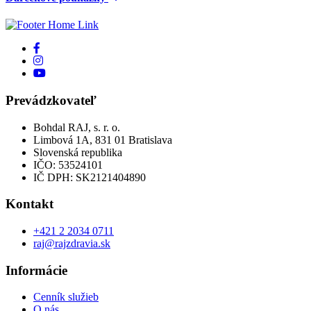
Prevádzkovateľ
Bohdal RAJ, s. r. o.
Limbová 1A, 831 01 Bratislava
Slovenská republika
IČO: 53524101
IČ DPH: SK2121404890
Kontakt
+421 2 2034 0711
raj@rajzdravia.sk
Informácie
Cenník služieb
O nás