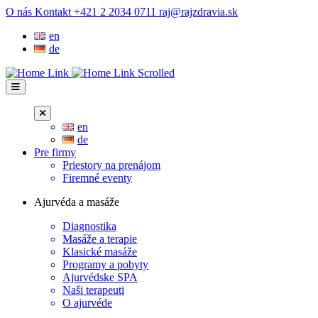
O nás
Kontakt
+421 2 2034 0711
raj@rajzdravia.sk
en
de
en
de
Pre firmy
Priestory na prenájom
Firemné eventy
Ajurvéda a masáže
Diagnostika
Masáže a terapie
Klasické masáže
Programy a pobyty
Ajurvédske SPA
Naši terapeuti
O ajurvéde