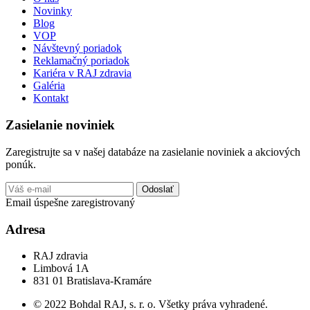
Novinky
Blog
VOP
Návštevný poriadok
Reklamačný poriadok
Kariéra v RAJ zdravia
Galéria
Kontakt
Zasielanie noviniek
Zaregistrujte sa v našej databáze na zasielanie noviniek a akciových
ponúk.
Odoslať
Email úspešne zaregistrovaný
Adresa
RAJ zdravia
Limbová 1A
831 01 Bratislava-Kramáre
© 2022 Bohdal RAJ, s. r. o. Všetky práva vyhradené.