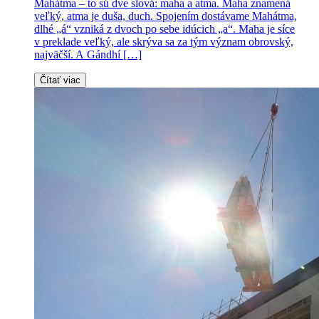
Mahátma – to sú dve slová: maha a atma. Maha znamená
veľký, atma je duša, duch. Spojením dostávame Mahátma,
dlhé „á“ vzniká z dvoch po sebe idúcich „a“. Maha je síce
v preklade veľký, ale skrýva sa za tým význam obrovský,
najväčší. A Gándhí […]
Čítať viac