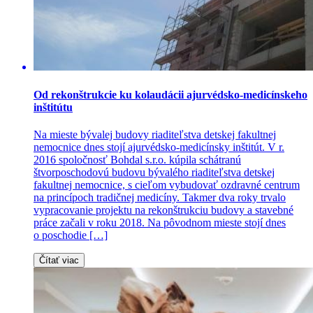
Od rekonštrukcie ku kolaudácii ajurvédsko-medicínskeho
inštitútu
Na mieste bývalej budovy riaditeľstva detskej fakultnej
nemocnice dnes stojí ajurvédsko-medicínsky inštitút. V r.
2016 spoločnosť Bohdal s.r.o. kúpila schátranú
štvorposchodovú budovu bývalého riaditeľstva detskej
fakultnej nemocnice, s cieľom vybudovať ozdravné centrum
na princípoch tradičnej medicíny. Takmer dva roky trvalo
vypracovanie projektu na rekonštrukciu budovy a stavebné
práce začali v roku 2018. Na pôvodnom mieste stojí dnes
o poschodie […]
Čítať viac