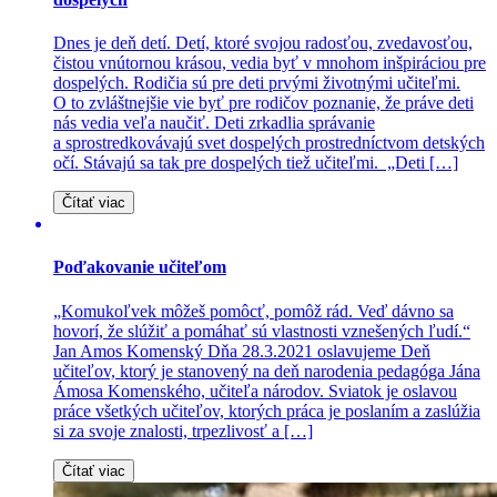
Dnes je deň detí. Detí, ktoré svojou radosťou, zvedavosťou,
čistou vnútornou krásou, vedia byť v mnohom inšpiráciou pre
dospelých. Rodičia sú pre deti prvými životnými učiteľmi.
O to zvláštnejšie vie byť pre rodičov poznanie, že práve deti
nás vedia veľa naučiť. Deti zrkadlia správanie
a sprostredkovávajú svet dospelých prostredníctvom detských
očí. Stávajú sa tak pre dospelých tiež učiteľmi. „Deti […]
Čítať viac
Poďakovanie učiteľom
„Komukoľvek môžeš pomôcť, pomôž rád. Veď dávno sa
hovorí, že slúžiť a pomáhať sú vlastnosti vznešených ľudí.“
Jan Amos Komenský Dňa 28.3.2021 oslavujeme Deň
učiteľov, ktorý je stanovený na deň narodenia pedagóga Jána
Ámosa Komenského, učiteľa národov. Sviatok je oslavou
práce všetkých učiteľov, ktorých práca je poslaním a zaslúžia
si za svoje znalosti, trpezlivosť a […]
Čítať viac