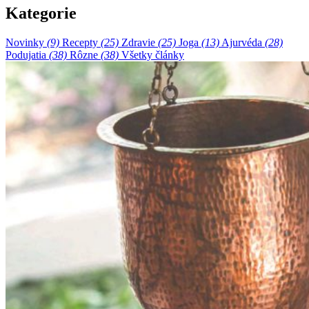
Kategorie
Novinky
(9)
Recepty
(25)
Zdravie
(25)
Joga
(13)
Ajurvéda
(28)
Podujatia
(38)
Rôzne
(38)
Všetky články