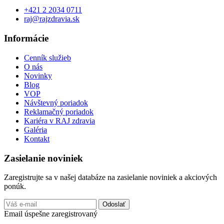
+421 2 2034 0711
raj@rajzdravia.sk
Informácie
Cenník služieb
O nás
Novinky
Blog
VOP
Návštevný poriadok
Reklamačný poriadok
Kariéra v RAJ zdravia
Galéria
Kontakt
Zasielanie noviniek
Zaregistrujte sa v našej databáze na zasielanie noviniek a akciových
ponúk.
Odoslať
Email úspešne zaregistrovaný