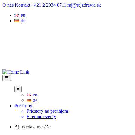
Prejsť
O nás
Kontakt
+421 2 2034 0711
raj@rajzdravia.sk
na
en
obsah
de
en
de
Pre firmy
Priestory na prenájom
Firemné eventy
Ajurvéda a masáže