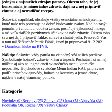
jedným z najstarších zdrojov potravy. Okrem toho, že jej
konzumácia je mimoriadne zdravá, dajú sa z nej pripraviť
chutné a aj netradičné recepty.
Šošovica, napríklad, obsahuje všetky esenciálne aminokyseliny,
ktoré naše telo potrebuje na dobré budovanie svalov. Nadlho zasýti,
pomáha pri chudnutí, dodáva železo, posilňuje výkonnosť mozgu
a má veľa ďalších pozitívnych účinkov na naše zdravie. Okrem toho
sa z nej dajú pripraviť ľahké, zdravé a chutné jedlá. Presvedčí Vás
o tom náš šéfkuchár Patrik Fábik, ktorý ju pripravoval 9.12.2021
v
Dámskom klube
na
RTVS
.
Náš tip:
Šošovica vždy patrila na vianočný stôl našich predkov.
Symbolizuje hojnosť, zdravie, krásu a úspech. Pochutnať si na nej
môžete aj ako na ingrediencii sviatočného menu, ktoré ešte
nepoznáte. Trojchodové sviatočné Menu Indian RAJ, pripravené
podľa princípov ajurvédy, bohaté na koreniny a jemné chute,
nájdete v našej vianočnej ponuke.
Kategorie
Novinky
(9)
Recepty
(25)
Zdravie
(25)
Joga
(13)
Ajurvéda
(28)
Podujatia
(38)
Rôzne
(38)
Všetky Články