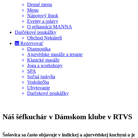
Denné menu
Menu
Nápojový lístok
Eventy a oslavy
O reštaurácii MANNA
Darčekové poukážky
Obchod Nektáreň
Rezervovať
Diagnostika
Ajurvédske masáže a terapie
Klasické masáže
Joga a workshopy
SPA
Soľná jaskyňa
Vodoliečba
Ubytovanie
Darčekové poukážky
Náš šéfkuchár v Dámskom klube v RTVS
Šošovica sa často objavuje v indickej a ajurvédskej kuchyni a je