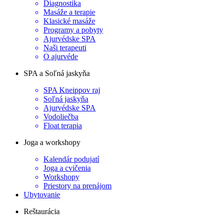
Diagnostika
Masáže a terapie
Klasické masáže
Programy a pobyty
Ajurvédske SPA
Naši terapeuti
O ajurvéde
SPA a Soľná jaskyňa
SPA Kneippov raj
Soľná jaskyňa
Ajurvédske SPA
Vodoliečba
Float terapia
Joga a workshopy
Kalendár podujatí
Joga a cvičenia
Workshopy
Priestory na prenájom
Ubytovanie
Reštaurácia