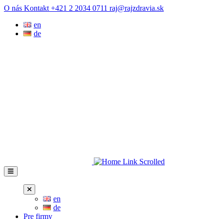
Prejsť
O nás
Kontakt
+421 2 2034 0711
raj@rajzdravia.sk
na
en
obsah
de
en
de
Pre firmy