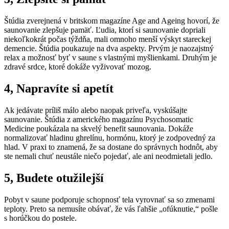
Štúdia zverejnená v britskom magazíne Age and Ageing hovorí, že
saunovanie zlepšuje pamäť. Ľudia, ktorí si saunovanie dopriali
niekoľkokrát počas týždňa, mali omnoho menší výskyt stareckej
demencie. Štúdia poukazuje na dva aspekty. Prvým je naozajstný
relax a možnosť byť v saune s vlastnými myšlienkami. Druhým je
zdravé srdce, ktoré dokáže vyživovať mozog.
4, Napravíte si apetít
Ak jedávate príliš málo alebo naopak priveľa, vyskúšajte
saunovanie. Štúdia z amerického magazínu Psychosomatic
Medicine poukázala na skvelý benefit saunovania. Dokáže
normalizovať hladinu ghrelínu, hormónu, ktorý je zodpovedný za
hlad. V praxi to znamená, že sa dostane do správnych hodnôt, aby
ste nemali chuť neustále niečo pojedať, ale ani neodmietali jedlo.
5, Budete otužilejší
Pobyt v saune podporuje schopnosť tela vyrovnať sa so zmenami
teploty. Preto sa nemusíte obávať, že vás ľahšie „ofúknutie,“ pošle
s horúčkou do postele.