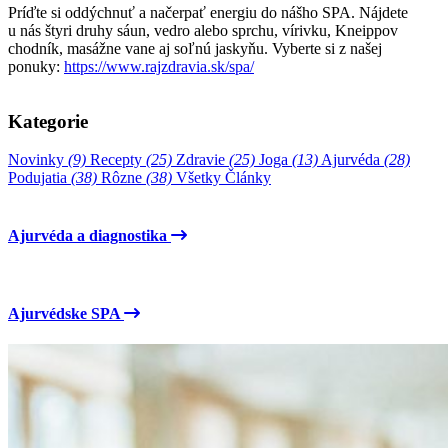
Príďte si oddýchnuť a načerpať energiu do nášho SPA. Nájdete
u nás štyri druhy sáun, vedro alebo sprchu, vírivku, Kneippov
chodník, masážne vane aj soľnú jaskyňu. Vyberte si z našej
ponuky:
https://www.rajzdravia.sk/spa/
Kategorie
Novinky
(9)
Recepty
(25)
Zdravie
(25)
Joga
(13)
Ajurvéda
(28)
Podujatia
(38)
Rôzne
(38)
Všetky Články
Ajurvéda a diagnostika
Ajurvédske SPA