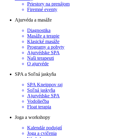
Priestory na prenájom
Firemné eventy
Ajurvéda a masáže
Diagnostika
Masáže a terapie
Klasické masáže
Programy a pobyty
Ajurvédske SPA
Naši terapeuti
O ajurvéde
SPA a Soľná jaskyňa
SPA Kneippov raj
Soľná jaskyňa
Ajurvédske SPA
Vodoliečba
Float terapia
Joga a workshopy
Kalendár podujatí
Joga a cvičenia