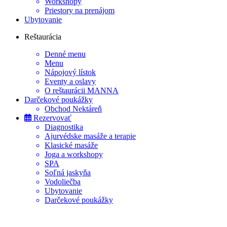
Workshopy
Priestory na prenájom
Ubytovanie
Reštaurácia
Denné menu
Menu
Nápojový lístok
Eventy a oslavy
O reštaurácii MANNA
Darčekové poukážky
Obchod Nektáreň
Rezervovať
Diagnostika
Ajurvédske masáže a terapie
Klasické masáže
Joga a workshopy
SPA
Soľná jaskyňa
Vodoliečba
Ubytovanie
Darčekové poukážky