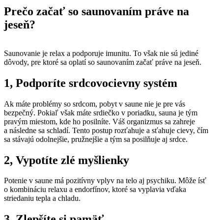
Prečo začať so saunovaním práve na
jeseň?
Saunovanie je relax a podporuje imunitu. To však nie sú jediné
dôvody, pre ktoré sa oplatí so saunovaním začať práve na jeseň.
1, Podporíte srdcovocievny systém
Ak máte problémy so srdcom, pobyt v saune nie je pre vás
bezpečný. Pokiaľ však máte srdiečko v poriadku, sauna je tým
pravým miestom, kde ho posilníte. Váš organizmus sa zahreje
a následne sa schladí. Tento postup rozťahuje a sťahuje cievy, čím
sa stávajú odolnejšie, pružnejšie a tým sa posilňuje aj srdce.
2, Vypotíte zlé myšlienky
Potenie v saune má pozitívny vplyv na telo aj psychiku. Môže ísť
o kombináciu relaxu a endorfínov, ktoré sa vyplavia vďaka
striedaniu tepla a chladu.
3, Zlepšíte si pamäť