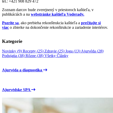
tel.: +421 908 829 472
Zoznam darcov bude zverejnený v priestoroch kaštieľa, v
publikáciách a na
webstránke kaštieľa Voderady.
Pozrite sa
, ako prebieha rekonštrukcia kaštieľa a
prečítajte si
viac
o zbierke na dokončenie rekonštrukcie a zariadenie interiérov.
Kategorie
Novinky
(9)
Recepty
(25)
Zdravie
(25)
Joga
(13)
Ajurvéda
(28)
Podujatia
(38)
Rôzne
(38)
Všetky Články
Ajurvéda a diagnostika
Ajurvédske SPA