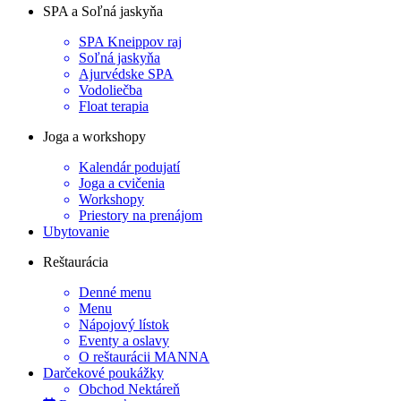
SPA a Soľná jaskyňa
SPA Kneippov raj
Soľná jaskyňa
Ajurvédske SPA
Vodoliečba
Float terapia
Joga a workshopy
Kalendár podujatí
Joga a cvičenia
Workshopy
Priestory na prenájom
Ubytovanie
Reštaurácia
Denné menu
Menu
Nápojový lístok
Eventy a oslavy
O reštaurácii MANNA
Darčekové poukážky
Obchod Nektáreň