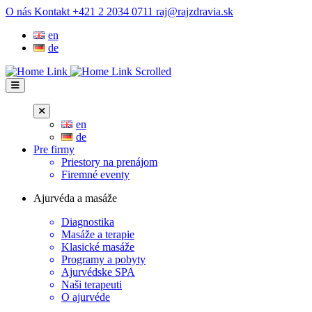
Prejsť
O nás
Kontakt
+421 2 2034 0711
raj@rajzdravia.sk
na
en
obsah
de
en
de
Pre firmy
Priestory na prenájom
Firemné eventy
Ajurvéda a masáže
Diagnostika
Masáže a terapie
Klasické masáže
Programy a pobyty
Ajurvédske SPA
Naši terapeuti
O ajurvéde