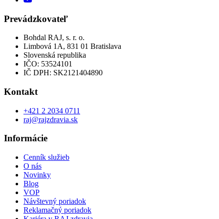
Prevádzkovateľ
Bohdal RAJ, s. r. o.
Limbová 1A, 831 01 Bratislava
Slovenská republika
IČO: 53524101
IČ DPH: SK2121404890
Kontakt
+421 2 2034 0711
raj@rajzdravia.sk
Informácie
Cenník služieb
O nás
Novinky
Blog
VOP
Návštevný poriadok
Reklamačný poriadok
Kariéra v RAJ zdravia