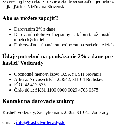
záverečnej fázy rekonštrukcie a staňte sa súčasťou jedného z
najkrajších kaštieľov na Slovensku.
Ako sa môžete zapojiť?
Darovaním 2% z dane.
Darovaním dobrovoľnej sumy na kúpu starožitností a
umeleckých diel.
Dobrovoľnou finančnou podporou na zariadenie izieb.
Údaje potrebné na poukázanie 2% z dane pre
kaštieľ Voderady
Obchodné meno/Názov: OZ AYUSH Slovakia
Adresa: Novosvetská 1228/42, 811 04 Bratislava
IČO: 42 413 575
Číslo účtu: SK31 1100 0000 0029 4703 0375
Kontakt na darovacie zmluvy
Kaštieľ Voderady, Zichyho nám. 250/2, 919 42 Voderady
e-mail:
info@kastielvoderady.sk