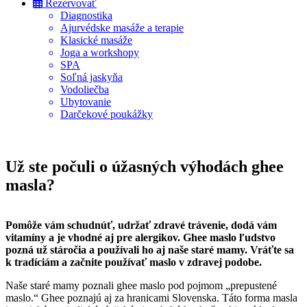
Rezervovať
Diagnostika
Ajurvédske masáže a terapie
Klasické masáže
Joga a workshopy
SPA
Soľná jaskyňa
Vodoliečba
Ubytovanie
Darčekové poukážky
Už ste počuli o úžasných výhodách ghee
masla?
Pomôže vám schudnúť, udržať zdravé trávenie, dodá vám
vitamíny a je vhodné aj pre alergikov. Ghee maslo ľudstvo
pozná už stáročia a používali ho aj naše staré mamy. Vráťte sa
k tradíciám a začnite používať maslo v zdravej podobe.
Naše staré mamy poznali ghee maslo pod pojmom „prepustené
maslo.“ Ghee poznajú aj za hranicami Slovenska. Táto forma masla