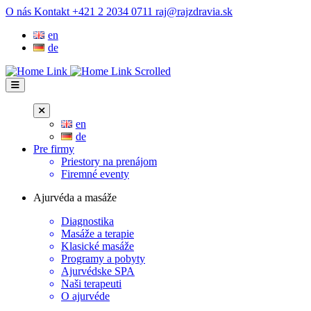
Prejsť
O nás
Kontakt
+421 2 2034 0711
raj@rajzdravia.sk
na
en
obsah
de
en
de
Pre firmy
Priestory na prenájom
Firemné eventy
Ajurvéda a masáže
Diagnostika
Masáže a terapie
Klasické masáže
Programy a pobyty
Ajurvédske SPA
Naši terapeuti
O ajurvéde