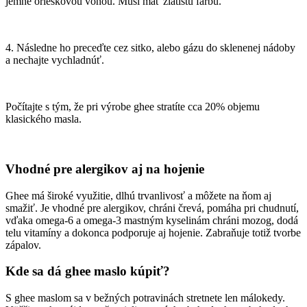
jemne orieškovou vôňou. Musí mať zlatistú farbu.
4. Následne ho preceďte cez sitko, alebo gázu do sklenenej nádoby
a nechajte vychladnúť.
Počítajte s tým, že pri výrobe ghee stratíte cca 20% objemu
klasického masla.
Vhodné pre alergikov aj na hojenie
Ghee má široké využitie, dlhú trvanlivosť a môžete na ňom aj
smažiť. Je vhodné pre alergikov, chráni črevá, pomáha pri chudnutí,
vďaka omega-6 a omega-3 mastným kyselinám chráni mozog, dodá
telu vitamíny a dokonca podporuje aj hojenie. Zabraňuje totiž tvorbe
zápalov.
Kde sa dá ghee maslo kúpiť?
S ghee maslom sa v bežných potravinách stretnete len málokedy.