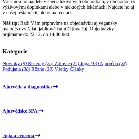
Väčšinou ho nájdete v špecializovaných obchodoch, v obchodoch s
výživovými doplnkami alebo v niektorých lekárňach. Nájdete ho aj
v našej reštaurácií, alebo na recepcii.
Náš tip:
Radi Vám pripravíme na objednávku aj vegánsky
majonézový šalát, jablkové čatní či joga čaj. Objednávky
prijímame do 22.12. do 14,00 hod.
Kategorie
Novinky
(9)
Recepty
(25)
Zdravie
(25)
Joga
(13)
Ajurvéda
(28)
Podujatia
(38)
Rôzne
(38)
Všetky Články
Ajurvéda a diagnostika
Ajurvédske SPA
Joga a cvičenia