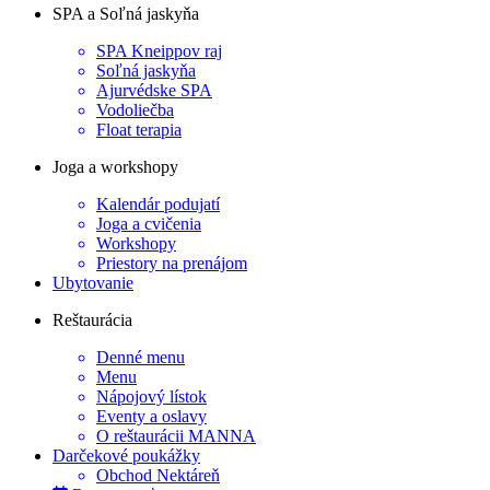
SPA a Soľná jaskyňa
SPA Kneippov raj
Soľná jaskyňa
Ajurvédske SPA
Vodoliečba
Float terapia
Joga a workshopy
Kalendár podujatí
Joga a cvičenia
Workshopy
Priestory na prenájom
Ubytovanie
Reštaurácia
Denné menu
Menu
Nápojový lístok
Eventy a oslavy
O reštaurácii MANNA
Darčekové poukážky
Obchod Nektáreň