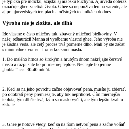
je typická pre indickú, ázijskú aj arabskú kuchyňu. Ajurvéda doteraz
označuje ghee za elixír života. Ghee sa nepoužíva len na varenie, ale
aj pri ajurvédskych terapiách a očistných technikách dodnes.
Výroba nie je zložitá, ale dlhá
Ide vlastne o čisto mliečny tuk, zbavený mliečnej bielkoviny. V
našej reštaurácií Manna si vyrábame vlastné ghee. Jeho výroba nie
je žiadna veda, ale celý proces trvá pomerne dlho. Mali by ste začať
s minimálne dvoma – troma kockami masla.
1. Do malého hrnca so širokým a hrubým dnom nakrájajte čerstvé
maslo a rozpustite ho pri miernej teplote. Nechajte ho jemne
„bublať“ cca 30-40 minút.
2. Keď sa na jeho povrchu začne objavovať pena, musíte ju zbierať,
po odobratí peny premiešajte, aby tuk neprihorel. Čím miernejšia
teplota, tým dlhšie trvá, kým sa maslo vyčíri, ale tým lepšiu kvalitu
získate.
3. Ghee je hotové vtedy, keď sa na ňom netvorí pena a začne voňať