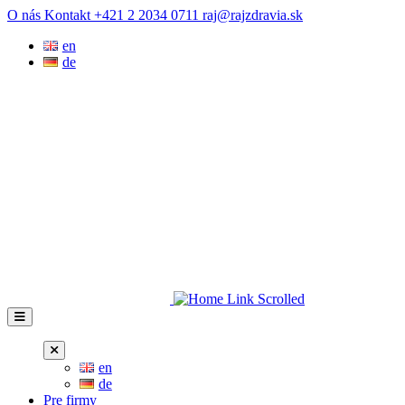
Prejsť
O nás
Kontakt
+421 2 2034 0711
raj@rajzdravia.sk
na
en
obsah
de
en
de
Pre firmy