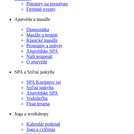
Priestory na prenájom
Firemné eventy
Ajurvéda a masáže
Diagnostika
Masáže a terapie
Klasické masáže
Programy a pobyty
Ajurvédske SPA
Naši terapeuti
O ajurvéde
SPA a Soľná jaskyňa
SPA Kneippov raj
Soľná jaskyňa
Ajurvédske SPA
Vodoliečba
Float terapia
Joga a workshopy
Kalendár podujatí
Joga a cvičenia