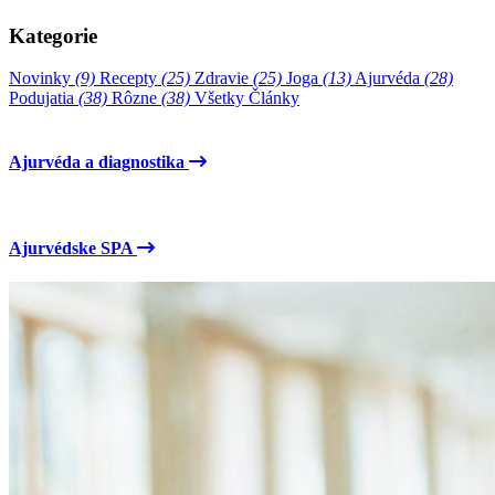
Kategorie
Novinky
(9)
Recepty
(25)
Zdravie
(25)
Joga
(13)
Ajurvéda
(28)
Podujatia
(38)
Rôzne
(38)
Všetky Články
Ajurvéda a diagnostika
Ajurvédske SPA