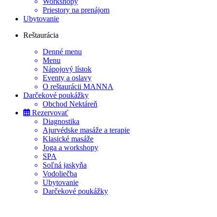
Workshopy
Priestory na prenájom
Ubytovanie
Reštaurácia
Denné menu
Menu
Nápojový lístok
Eventy a oslavy
O reštaurácii MANNA
Darčekové poukážky
Obchod Nektáreň
Rezervovať
Diagnostika
Ajurvédske masáže a terapie
Klasické masáže
Joga a workshopy
SPA
Soľná jaskyňa
Vodoliečba
Ubytovanie
Darčekové poukážky