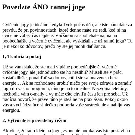
Povedzte ÁNO rannej joge
Cvičenie jogy je ideálne kedykoľvek počas dňa, ale iste nám dáte za
pravdu, že pri povinnostiach, ktoré denne máte ste radi, keď si na
cvičenie vôbec čas nájdete. Väčšinou sa spoliehate najmä na
poobedňajšie a večerné cvičenia, ale vyskúšali ste už rannú jogu? Tu
je niekoľko dôvodov, prečo by ste jej mohli dať šancu.
1, Tradícia a pokoj
Už sa vám stalo, že ste mali v pláne poobedňajšie či večerné
cvičenie jogy, ale jednoducho ste ho nestihli? Museli ste v práci
zostať dlhšie, ponáhľať sa domov, cítili ste sa unavene a bez
energie… Ak sa rozhodnete urobiť niečo pre svoje zdravie a zaradiť
jogu do vášho programu, ráno je na to ideálne. Nezvonia telefóny,
nechodia vám e-maily a vy máte ešte chvíľu času len pre seba. Už
tradícia hovorí, že práve ráno je ideálne na prax ásan. Pokoj okolo
vás a vychádzajúce slniečko podporia vaše sústredenie a nabijú vás
energiou.
2, Vytvoríte si pravidelný režim
Ak viete, že ráno idete na jogu, zvonenie budíka vás iste postaví na