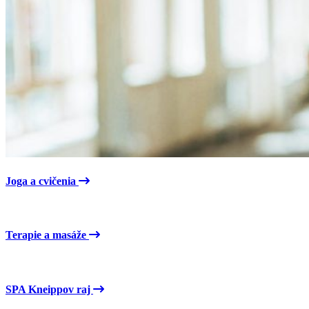
Joga a cvičenia
Terapie a masáže
SPA Kneippov raj