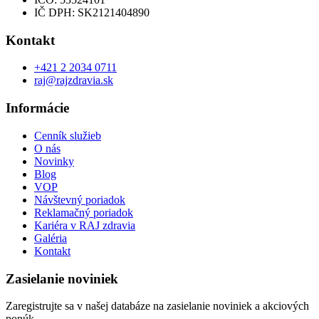
IČ DPH: SK2121404890
Kontakt
+421 2 2034 0711
raj@rajzdravia.sk
Informácie
Cenník služieb
O nás
Novinky
Blog
VOP
Návštevný poriadok
Reklamačný poriadok
Kariéra v RAJ zdravia
Galéria
Kontakt
Zasielanie noviniek
Zaregistrujte sa v našej databáze na zasielanie noviniek a akciových
ponúk.