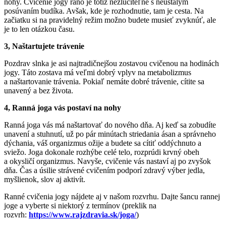
nohy. Cvičenie jogy ráno je totiž nezlučiteľné s neustálym
posúvaním budíka. Avšak, kde je rozhodnutie, tam je cesta. Na
začiatku si na pravidelný režim možno budete musieť zvyknúť, ale
je to len otázkou času.
3, Naštartujete trávenie
Pozdrav slnka je asi najtradičnejšou zostavou cvičenou na hodinách
jogy. Táto zostava má veľmi dobrý vplyv na metabolizmus
a naštartovanie trávenia. Pokiaľ nemáte dobré trávenie, cítite sa
unavený a bez života.
4, Ranná joga vás postaví na nohy
Ranná joga vás má naštartovať do nového dňa. Aj keď sa zobudíte
unavení a stuhnutí, už po pár minútach striedania ásan a správneho
dýchania, váš organizmus ožije a budete sa cítiť oddýchnuto a
sviežo. Joga dokonale rozhýbe celé telo, rozprúdi krvný obeh
a okysličí organizmus. Navyše, cvičenie vás nastaví aj po zvyšok
dňa. Čas a úsilie strávené cvičením podporí zdravý výber jedla,
myšlienok, slov aj aktivít.
Ranné cvičenia jogy nájdete aj v našom rozvrhu. Dajte šancu rannej
joge a vyberte si niektorý z termínov (preklik na
rozvrh:
https://www.rajzdravia.sk/joga/
)